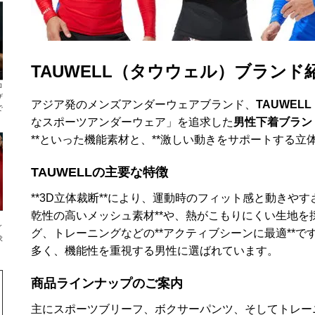
TAUWELL（タウウェル）ブランド
ロ
ザ
アジア発のメンズアンダーウェアブランド、
TAUWEL
で
なスポーツアンダーウェア」を追求した
男性下着ブラン
**といった機能素材と、**激しい動きをサポートする立体
TAUWELLの主要な特徴
**3D立体裁断**により、運動時のフィット感と動きや
乾性の高いメッシュ素材**や、熱がこもりにくい生地を
イ
グ、トレーニングなどの**アクティブシーンに最適**
求
多く、機能性を重視する男性に選ばれています。
商品ラインナップのご案内
主にスポーツブリーフ、ボクサーパンツ、そしてトレー