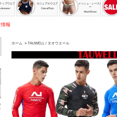
ティブウエア
カジュアルウエア
メッシュ・シースル
ー
ctivewear
Casual/Tops
Mesh/Sheer
な情報
ホーム
>
TAUWELL / タオウエール
せ
ご