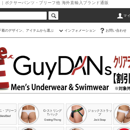
ダンス｜ボクサーパンツ・ブリーフ他 海外直輸入ブランド通販
マ
下着のデザイン、アイテムから選ぶ
インフォメーション
お問い合わせ
ニ・ブリーフ
G-ストリング
ジョックストラッ
Tバック
プ
Bikini/Brief
G-string/Thong
Jock Strap