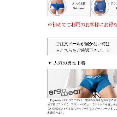
メンズ水着
アク
Swimwear
A
※初めてご利用のお客様にお得
ご注文メールが届かない時は
»
こちらをご確認下さい。
«
▼ 人気の男性下着
・Ergowerar(エルゴウエア)は、究極の快適さを追求する男
性下着ブランドで、フロントの収まりでストレスを感じさ
ない自然なフィット感でデイリーからスポーツシーンまで
利用頂けます。