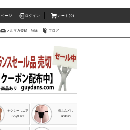
イページ
ログイン
カート(0)
メルマガ登録・解除
ブログ
セクシーウエア
褌ふんどし
Sexy/Erotic
fundoshi