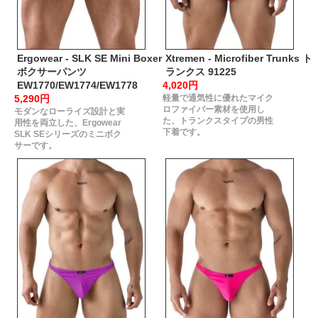
Ergowear - SLK SE Mini Boxer
Xtremen - Microfiber Trunks ト
ボクサーパンツ
ランクス 91225
EW1770/EW1774/EW1778
4,020円
5,290円
軽量で通気性に優れたマイク
ロファイバー素材を使用し
モダンなローライズ設計と実
た、トランクスタイプの男性
用性を両立した、Ergowear
下着です。
SLK SEシリーズのミニボク
サーです。