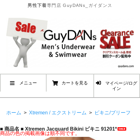
男性下着
専門店 GuyDANs_ガイダンス
メニュー
カートを見る
マイページ/ログ
イン
ホーム
>
Xtremen / エクストリーム
>
ビキニ/ブリーフ
■ 商品名 ■ Xtremen Jacquard Bikini ビキニ 91201*
商品の色の掲載画像は順不同です。