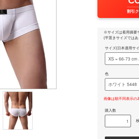
C
割引ク
※サイズは着用摘要
(平置きサイズではあ
サイズ(日本適用サイズ
色
画像は順不同表示の
購入数