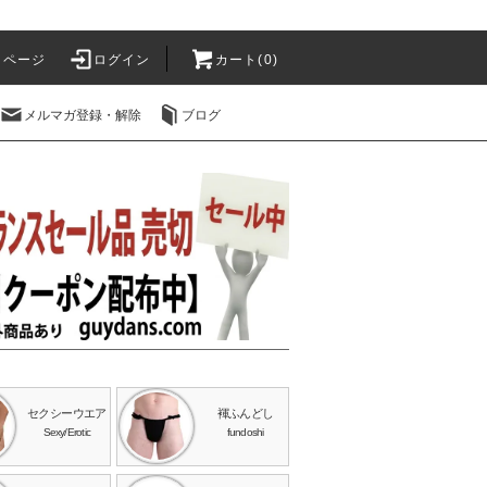
イページ
ログイン
カート(0)
メルマガ登録・解除
ブログ
セクシーウエア
褌ふんどし
Sexy/Erotic
fundoshi