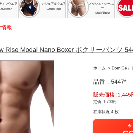
ティブウエア
カジュアルウエア
メッシュ・シースル
ー
ctivewear
Casual/Tops
Mesh/Sheer
な情報
 Rise Modal Nano Boxer ボクサーパンツ 54
ホーム
>
DomiGe 
品番：5447*
販売価格 :1,445
定価 :1,700円
在庫状況 4 枚
今