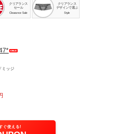
クリアランス
クリアランス
セール
デザインで選ぶ
Clearance Sale
Style
47*
/ ドミッジ
円
すぐ使える!