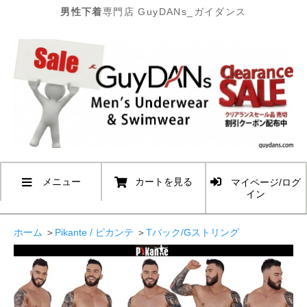
男性下着
専門店 GuyDANs_ガイダンス
メニュー
カートを見る
マイページ/ログ
イン
ホーム
＞
Pikante / ピカンテ
＞
Tバック/Gストリング